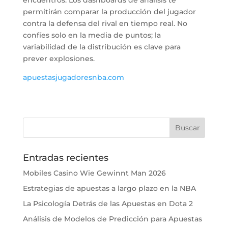
permitirán comparar la producción del jugador
contra la defensa del rival en tiempo real. No
confíes solo en la media de puntos; la
variabilidad de la distribución es clave para
prever explosiones.
apuestasjugadoresnba.com
Entradas recientes
Mobiles Casino Wie Gewinnt Man 2026
Estrategias de apuestas a largo plazo en la NBA
La Psicología Detrás de las Apuestas en Dota 2
Análisis de Modelos de Predicción para Apuestas