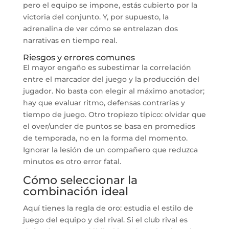
pero el equipo se impone, estás cubierto por la
victoria del conjunto. Y, por supuesto, la
adrenalina de ver cómo se entrelazan dos
narrativas en tiempo real.
Riesgos y errores comunes
El mayor engaño es subestimar la correlación
entre el marcador del juego y la producción del
jugador. No basta con elegir al máximo anotador;
hay que evaluar ritmo, defensas contrarias y
tiempo de juego. Otro tropiezo típico: olvidar que
el over/under de puntos se basa en promedios
de temporada, no en la forma del momento.
Ignorar la lesión de un compañero que reduzca
minutos es otro error fatal.
Cómo seleccionar la
combinación ideal
Aquí tienes la regla de oro: estudia el estilo de
juego del equipo y del rival. Si el club rival es