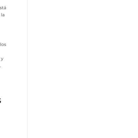
stá
 la
los
 y
.
s