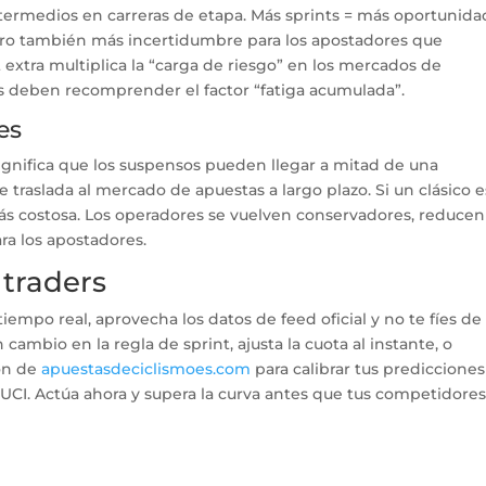
ntermedios en carreras de etapa. Más sprints = más oportunid
ero también más incertidumbre para los apostadores que
t extra multiplica la “carga de riesgo” en los mercados de
ds deben recomprender el factor “fatiga acumulada”.
es
ignifica que los suspensos pueden llegar a mitad de una
traslada al mercado de apuestas a largo plazo. Si un clásico e
 más costosa. Los operadores se vuelven conservadores, reducen
ra los apostadores.
 traders
tiempo real, aprovecha los datos de feed oficial y no te fíes de 
ambio en la regla de sprint, ajusta la cuota al instante, o
ión de
apuestasdeciclismoes.com
para calibrar tus predicciones
UCI. Actúa ahora y supera la curva antes que tus competidores