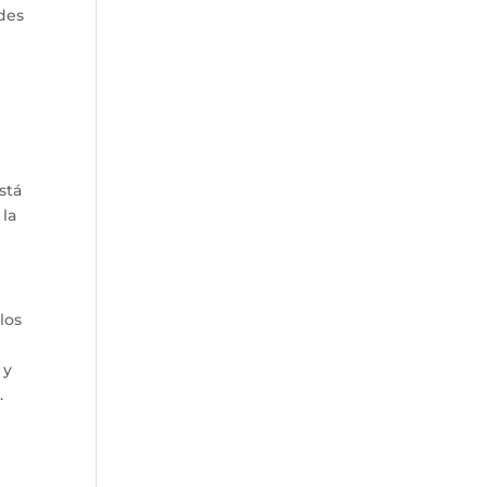
ades
stá
 la
los
 y
.