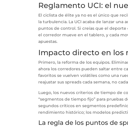
Reglamento UCI: el nu
El ciclista de élite ya no es el único que r
la turbulencia. La UCI acaba de lanzar una ac
puntos de control. Si creías que el deporte 
el corredor mueve en el tablero, y cada mo
apuestas.
Impacto directo en los
Primero, la reforma de los equipos. Elimina
ahora los corredores pueden saltar entre cat
favoritos se vuelven volátiles como una rue
reajustar sus spreads cada semana, no cada 
Luego, los nuevos criterios de tiempo de co
“segmentos de tiempo fijo” para pruebas de
segundos críticos en segmentos predefinid
rendimiento histórico; los modelos predic
La regla de los puntos de sp