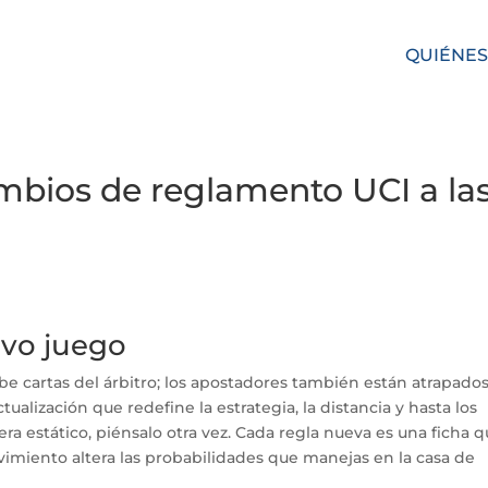
QUIÉNES
mbios de reglamento UCI a la
evo juego
ecibe cartas del árbitro; los apostadores también están atrapado
tualización que redefine la estrategia, la distancia y hasta los
era estático, piénsalo otra vez. Cada regla nueva es una ficha 
vimiento altera las probabilidades que manejas en la casa de