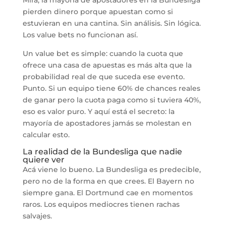
pierden dinero porque apuestan como si
estuvieran en una cantina. Sin análisis. Sin lógica.
Los value bets no funcionan así.
Un value bet es simple: cuando la cuota que
ofrece una casa de apuestas es más alta que la
probabilidad real de que suceda ese evento.
Punto. Si un equipo tiene 60% de chances reales
de ganar pero la cuota paga como si tuviera 40%,
eso es valor puro. Y aquí está el secreto: la
mayoría de apostadores jamás se molestan en
calcular esto.
La realidad de la Bundesliga que nadie
quiere ver
Acá viene lo bueno. La Bundesliga es predecible,
pero no de la forma en que crees. El Bayern no
siempre gana. El Dortmund cae en momentos
raros. Los equipos mediocres tienen rachas
salvajes.