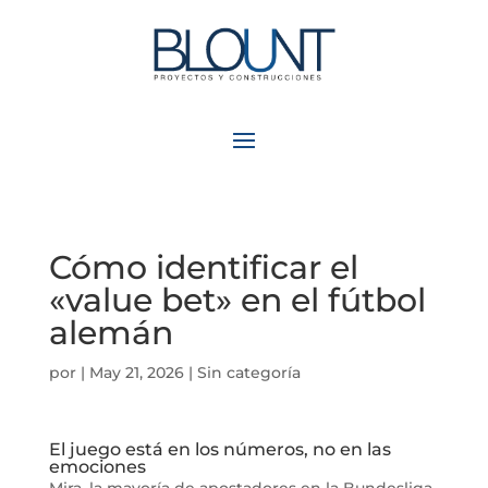
Cómo identificar el
«value bet» en el fútbol
alemán
por
|
May 21, 2026
| Sin categoría
El juego está en los números, no en las
emociones
Mira, la mayoría de apostadores en la Bundesliga