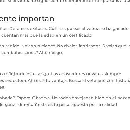
e. Si el veterano sigue siendo competente? Te apuestas a qu
mente importan
años. Defensas exitosas. Cuántas peleas el veterano ha ganado
 cuentan más que la edad en un certificado.
n tenido. No exhibiciones. No rivales fabricados. Rivales que l
combates serios? Alto riesgo.
as reflejando este sesgo. Los apostadores novatos siempre
es seductora. Ahí está tu ventaja. Busca al veterano con histori
ea.
obado? Espera. Observa. No todos envejecen bien en el boxeo
 ganar dinero. Y esta es tu pista: apuesta por la calidad