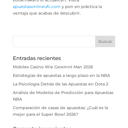
apuestasonlineufc.com
y pon en práctica la
ventaja que acabas de descubrir.
Entradas recientes
Mobiles Casino Wie Gewinnt Man 2026
Estrategias de apuestas a largo plazo en la NBA
La Psicología Detrás de las Apuestas en Dota 2
Análisis de Modelos de Predicción para Apuestas
NBA
Comparación de casas de apuestas: ¿Cuál es la
mejor para el Super Bowl 2026?