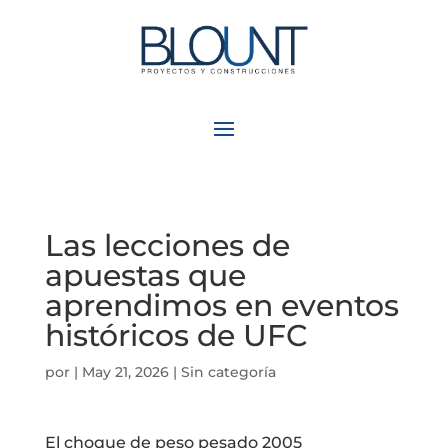
Las lecciones de
apuestas que
aprendimos en eventos
históricos de UFC
por
|
May 21, 2026
| Sin categoría
El choque de peso pesado 2005