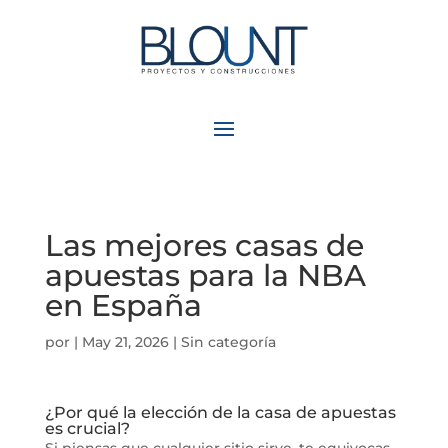
Las mejores casas de
apuestas para la NBA
en España
por
|
May 21, 2026
| Sin categoría
¿Por qué la elección de la casa de apuestas
es crucial?
Si piensas que cualquier sitio sirve, te equivocas.