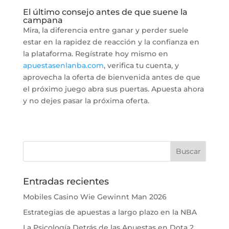
El último consejo antes de que suene la
campana
Mira, la diferencia entre ganar y perder suele
estar en la rapidez de reacción y la confianza en
la plataforma. Regístrate hoy mismo en
apuestasenlanba.com
, verifica tu cuenta, y
aprovecha la oferta de bienvenida antes de que
el próximo juego abra sus puertas. Apuesta ahora
y no dejes pasar la próxima oferta.
Entradas recientes
Mobiles Casino Wie Gewinnt Man 2026
Estrategias de apuestas a largo plazo en la NBA
La Psicología Detrás de las Apuestas en Dota 2